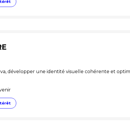
térêt
RE
va, développer une identité visuelle cohérente et optimi
venir
térêt