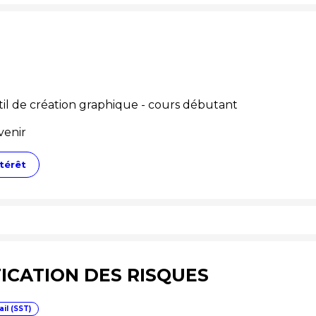
il de création graphique - cours débutant
venir
térêt
FICATION DES RISQUES
ail (SST)