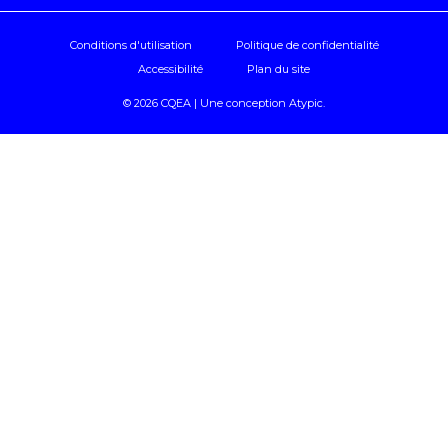
Conditions d'utilisation
Politique de confidentialité
Accessibilité
Plan du site
© 2026 CQEA | Une conception
Atypic
.