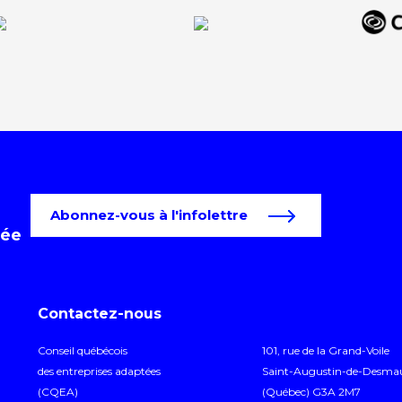
Abonnez-vous à l'infolettre
tée
Contactez-nous
Conseil québécois
101, rue de la Grand-Voile
des entreprises adaptées
Saint-Augustin-de-Desma
(CQEA)
(Québec) G3A 2M7