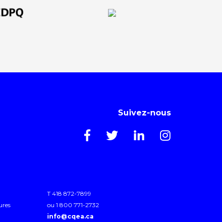
Suivez-nous
T 418 872-7899
ures
ou 1 800 771-2732
info@cqea.ca