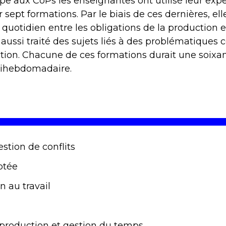
pe aux CoPs les enseignantes ont utilisé leur exp
r sept formations. Par le biais de ces dernières, e
 quotidien entre les obligations de la production 
t aussi traité des sujets liés à des problématiques
ction. Chacune de ces formations durait une soixan
ihebdomadaire.
stion de conflits
ptée
 au travail
e production et gestion du temps