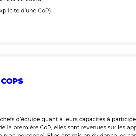
plicite d’une CoP)
 COPS
chefs d’équipe quant à leurs capacités à particip
 de la première CoP, elles sont revenues sur les ap
le plan personnel. Elles ont mis en évidence les c