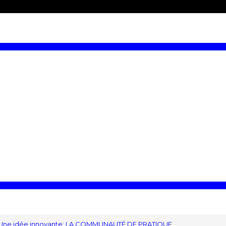
rouver une entreprise
Travailler dans une entrepr
NOVANTE: LA C
PRATIQUE
Une idée innovante: LA COMMUNAUTÉ DE PRATIQUE