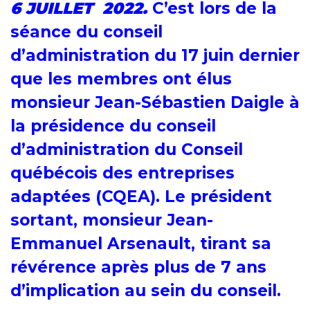
6 JUILLET 2022.
C’est lors de la
o
e
d
séance du conseil
o
r
I
k
n
d’administration du 17 juin dernier
que les membres ont élus
monsieur Jean-Sébastien Daigle à
la présidence du conseil
d’administration du Conseil
québécois des entreprises
adaptées (CQEA). Le président
sortant, monsieur Jean-
Emmanuel Arsenault, tirant sa
révérence après plus de 7 ans
d’implication au sein du conseil.