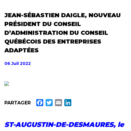
JEAN-SÉBASTIEN DAIGLE, NOUVEAU
PRÉSIDENT DU CONSEIL
D’ADMINISTRATION DU CONSEIL
QUÉBÉCOIS DES ENTREPRISES
ADAPTÉES
06 Juil 2022
F
T
E
L
PARTAGER
a
w
m
i
c
i
a
n
ST-AUGUSTIN-DE-DESMAURES, le
e
t
i
k
b
t
l
e