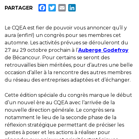
F
T
E
L
PARTAGER
a
w
m
i
c
i
a
n
Le CQEA est fier de pouvoir vous annoncer qu’il y
e
t
i
k
aura (enfin!) un congrès pour ses membres cet
b
t
l
e
automne. Les activités prévues se dérouleront du
o
e
d
27 au 29 octobre prochain à l’
Auberge Godefroy
o
r
I
de Bécancour. Pour certains se seront des
k
n
retrouvailles bien méritées, pour d’autres une belle
occasion d’aller à la rencontre des autres membres
du réseau des entreprises adaptées et d’échanger.
Cette édition spéciale du congrès marque le début
d’un nouvel ère au CQEA avec l’arrivée de la
nouvelle direction générale. Le congrès sera
notamment le lieu de la seconde phase de la
réflexion stratégique permettant de préciser les
gestes à poser et les actions à réaliser pour